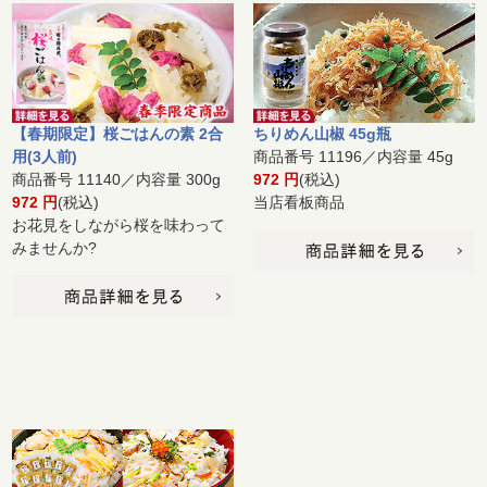
【春期限定】桜ごはんの素 2合
ちりめん山椒 45g瓶
用(3人前)
商品番号 11196／内容量 45g
商品番号 11140／内容量 300g
972 円
(税込)
972 円
(税込)
当店看板商品
お花見をしながら桜を味わって
みませんか?