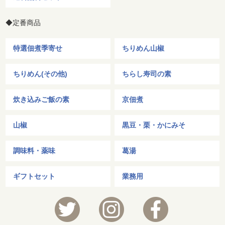
◆定番商品
特選佃煮季寄せ
ちりめん山椒
ちりめん(その他)
ちらし寿司の素
炊き込みご飯の素
京佃煮
山椒
黒豆・栗・かにみそ
調味料・薬味
葛湯
ギフトセット
業務用