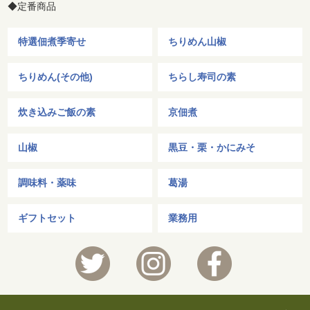
◆定番商品
特選佃煮季寄せ
ちりめん山椒
ちりめん(その他)
ちらし寿司の素
炊き込みご飯の素
京佃煮
山椒
黒豆・栗・かにみそ
調味料・薬味
葛湯
ギフトセット
業務用