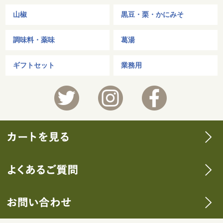
山椒
黒豆・栗・かにみそ
調味料・薬味
葛湯
ギフトセット
業務用