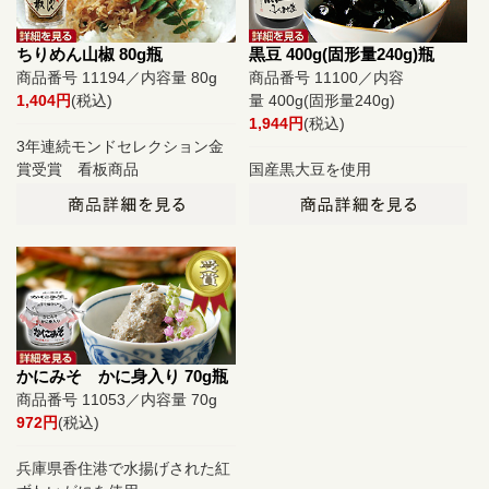
ちりめん山椒 80g瓶
黒豆 400g(固形量240g)瓶
商品番号 11194／内容量 80g
商品番号 11100／内容
1,404円
(税込)
量 400g(固形量240g)
1,944円
(税込)
3年連続モンドセレクション金
賞受賞 看板商品
国産黒大豆を使用
かにみそ かに身入り 70g瓶
商品番号 11053／内容量 70g
972円
(税込)
兵庫県香住港で水揚げされた紅