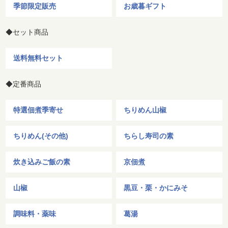
季節限定販売
お歳暮ギフト
◆セット商品
送料無料セット
◆定番商品
特選佃煮季寄せ
ちりめん山椒
ちりめん(その他)
ちらし寿司の素
炊き込みご飯の素
京佃煮
山椒
黒豆・栗・かにみそ
調味料・薬味
葛湯