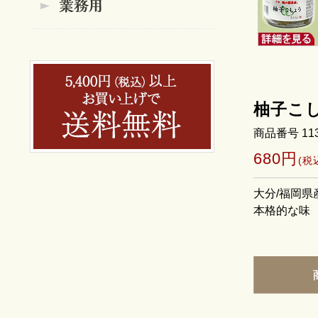
柚子こし
商品番号 11
680円
(税
大分/福岡
本格的な味