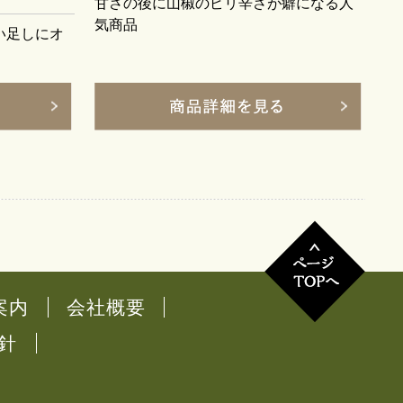
甘さの後に山椒のピリ辛さが癖になる人
気商品
い足しにオ
案内
会社概要
針