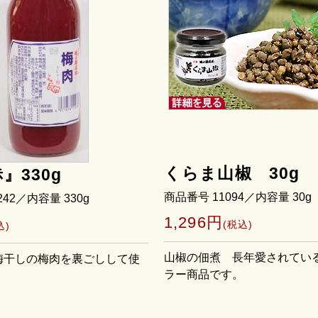
くらま山椒 30g
』330g
商品番号 11094／内容量 30g
242／内容量 330g
1,296円
(税込)
込)
山椒の佃煮 長年愛されてい
梅干しの梅肉を裏ごしして使
ラー商品です。