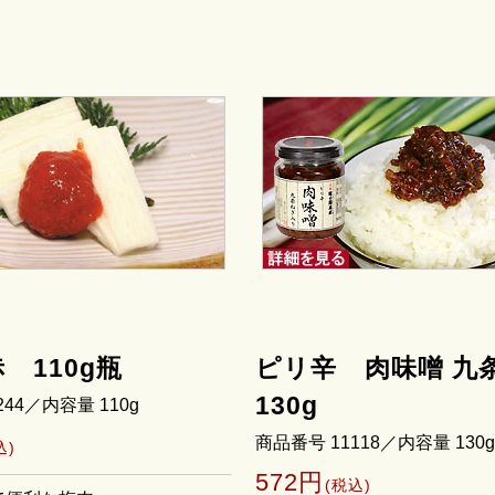
 110g瓶
ピリ辛 肉味噌 九
130g
244／内容量 110g
商品番号 11118／内容量 130g
込)
572円
(税込)