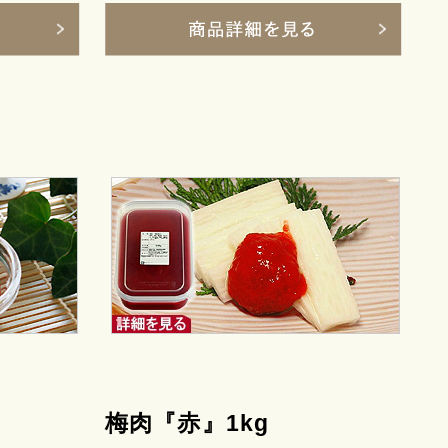
梅肉『赤』1kg