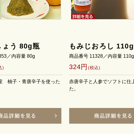
ょう 80g瓶
もみじおろし 110
353／内容量 80g
商品番号 11328／内容量 110g
324円
込)
(税込)
県産 柚子・青唐辛子を使った
赤唐辛子と人参でソフトに仕
た。