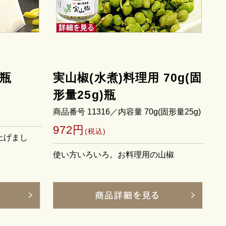
g瓶
実山椒(水煮)料理用 70g(固
形量25g)瓶
商品番号 11316／内容量 70g(固形量25g)
972円
(税込)
上げまし
使い方いろいろ。お料理用の山椒