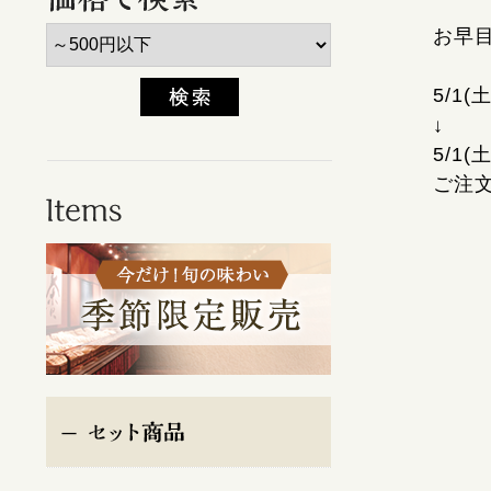
お早
5/1
↓
5/1
ご注