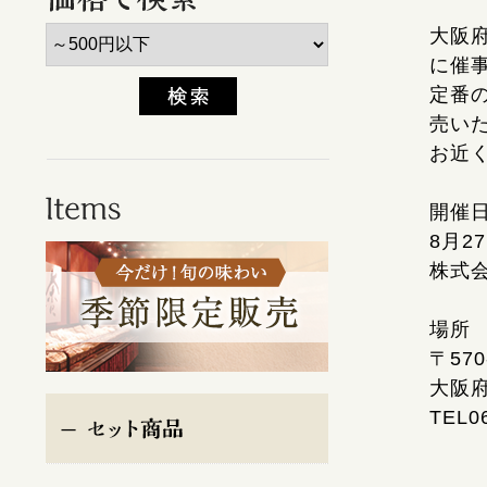
大阪
に催
定番
売い
お近
開催
8月2
株式
場所
〒570
大阪府
TEL0