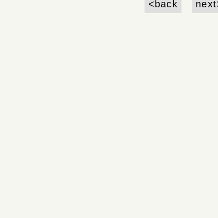
<back
next