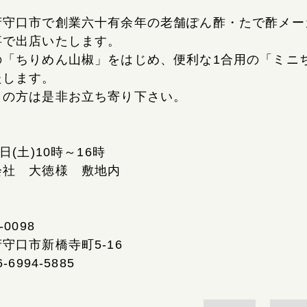
府守口市で創業六十有余年の老舗ぽん酢・たで酢メー
事で出店いたします。
の「ちりめん山椒」をはじめ、便利な1合用の「ミニ
たします。
くの方は是非お立ち寄り下さい。
日
7日(土)10時～16時
会社 大徳様 敷地内
-0098
守口市新橋寺町5-16
6-6994-5885