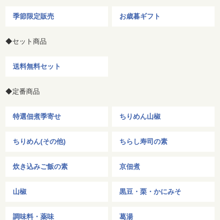
季節限定販売
お歳暮ギフト
◆セット商品
送料無料セット
◆定番商品
特選佃煮季寄せ
ちりめん山椒
ちりめん(その他)
ちらし寿司の素
炊き込みご飯の素
京佃煮
山椒
黒豆・栗・かにみそ
調味料・薬味
葛湯