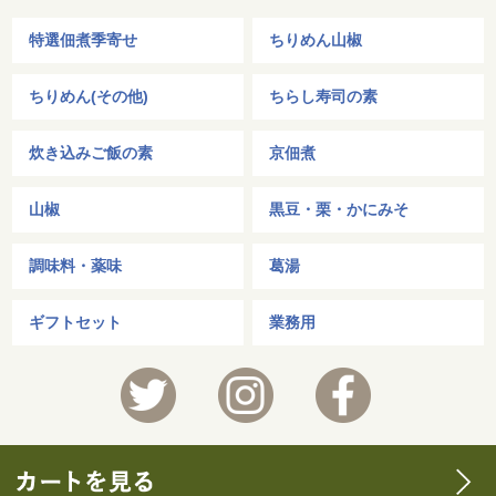
特選佃煮季寄せ
ちりめん山椒
ちりめん(その他)
ちらし寿司の素
炊き込みご飯の素
京佃煮
山椒
黒豆・栗・かにみそ
調味料・薬味
葛湯
ギフトセット
業務用