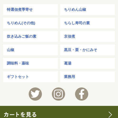
特選佃煮季寄せ
ちりめん山椒
ちりめん(その他)
ちらし寿司の素
炊き込みご飯の素
京佃煮
山椒
黒豆・栗・かにみそ
調味料・薬味
葛湯
ギフトセット
業務用