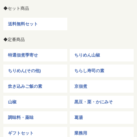
◆セット商品
送料無料セット
◆定番商品
特選佃煮季寄せ
ちりめん山椒
ちりめん(その他)
ちらし寿司の素
炊き込みご飯の素
京佃煮
山椒
黒豆・栗・かにみそ
調味料・薬味
葛湯
ギフトセット
業務用