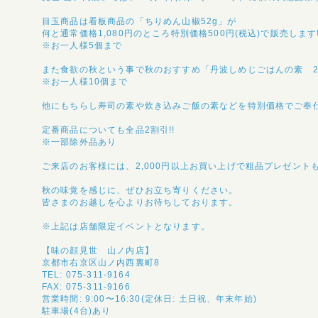
目玉商品は看板商品の「ちりめん山椒52g」が
何と通常価格1,080円のところ特別価格500円(税込)で販売します
※お一人様5個まで
また食欲の秋という事で秋のおすすめ「丹波しめじごはんの素 2合
※お一人様10個まで
他にもちらし寿司の素や炊き込みご飯の素などを特別価格でご奉仕
定番商品についても全品2割引!!
※一部除外品あり
ご来店のお客様には、2,000円以上お買い上げで粗品プレゼント
秋の味覚を感じに、ぜひお立ち寄りください。
皆さまのお越しを心よりお待ちしております。
※上記は店舗限定イベントとなります。
【味の顔見世 山ノ内店】
京都市右京区山ノ内西裏町8
TEL: 075-311-9164
FAX: 075-311-9166
営業時間: 9:00〜16:30(定休日: 土日祝、年末年始)
駐車場(4台)あり