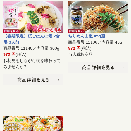
【春期限定】桜ごはんの素 2合
ちりめん山椒 45g瓶
用(3人前)
商品番号 11196／内容量 45g
商品番号 11140／内容量 300g
972 円
(税込)
972 円
(税込)
当店看板商品
お花見をしながら桜を味わって
みませんか?