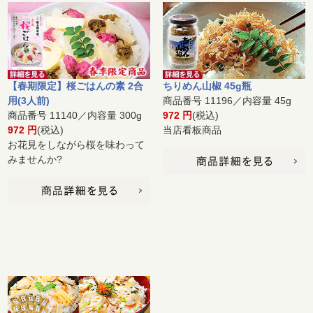
【春期限定】桜ごはんの素 2合
ちりめん山椒 45g瓶
用(3人前)
商品番号 11196／内容量 45g
商品番号 11140／内容量 300g
972 円
(税込)
972 円
(税込)
当店看板商品
お花見をしながら桜を味わって
みませんか?