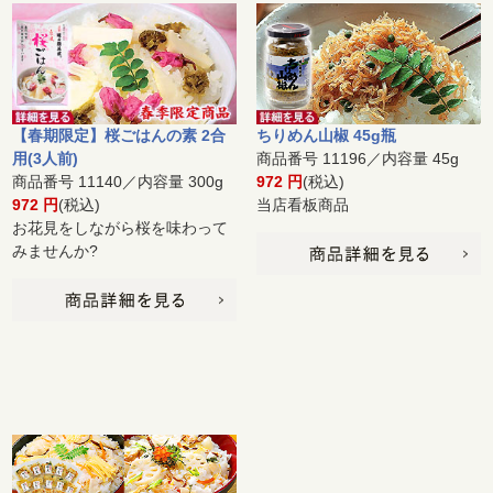
【春期限定】桜ごはんの素 2合
ちりめん山椒 45g瓶
用(3人前)
商品番号 11196／内容量 45g
商品番号 11140／内容量 300g
972 円
(税込)
972 円
(税込)
当店看板商品
お花見をしながら桜を味わって
みませんか?