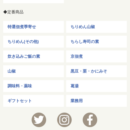
◆定番商品
特選佃煮季寄せ
ちりめん山椒
ちりめん(その他)
ちらし寿司の素
炊き込みご飯の素
京佃煮
山椒
黒豆・栗・かにみそ
調味料・薬味
葛湯
ギフトセット
業務用