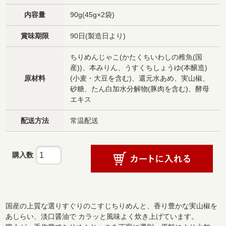
内容量
90g(45g×2袋)
賞味期限
90日(製造日より)
ちりめんじゃこ(かたくちいわしの稚魚(国
産))、本みりん、うすくちしょうゆ(本醸造)
原材料
(小麦・大豆を含む)、還元水あめ、実山椒、
砂糖、たん白加水分解物(豚肉を含む)、酵母
エキス
配送方法
常温配送
購入数
国産の上質な選りすぐりのこすじちりめんと、香り豊かな実山椒を
あしらい、淡口醤油で カラッと風味よく炊き上げています。