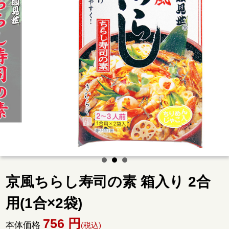
京風ちらし寿司の素 箱入り 2合
用(1合×2袋)
756
円
本体価格
(税込)