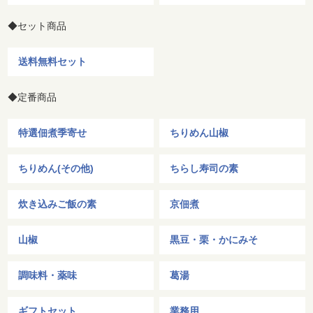
◆セット商品
送料無料セット
◆定番商品
特選佃煮季寄せ
ちりめん山椒
ちりめん(その他)
ちらし寿司の素
炊き込みご飯の素
京佃煮
山椒
黒豆・栗・かにみそ
調味料・薬味
葛湯
ギフトセット
業務用