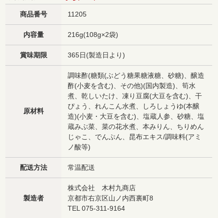
商品番号
11205
内容量
216g(108g×2袋)
賞味期限
365日(製造日より)
調味酢(糖類(ぶどう糖果糖液糖、砂糖)、醸造
酢(小麦を含む)、その他)(国内製造)、筍水
煮、乾しいたけ、凍り豆腐(大豆を含む)、干
ぴょう、れんこん水煮、しろしょうゆ(本醸
原材料
造)(小麦・大豆を含む)、塩蔵人参、砂糖、塩
蔵みぶ菜、菜の花水煮、本みりん、ちりめん
じゃこ、でんぷん、昆布エキス/調味料(アミ
ノ酸等)
配送方法
常温配送
株式会社 木村九商店
製造者
京都市右京区山ノ内西裏町8
TEL 075-311-9164