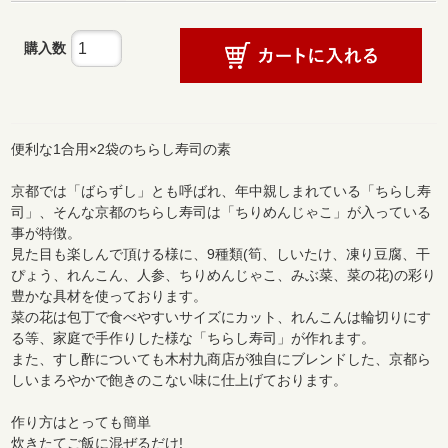
購入数
便利な1合用×2袋のちらし寿司の素
京都では「ばらずし」とも呼ばれ、年中親しまれている「ちらし寿
司」、そんな京都のちらし寿司は「ちりめんじゃこ」が入っている
事が特徴。
見た目も楽しんで頂ける様に、9種類(筍、しいたけ、凍り豆腐、干
ぴょう、れんこん、人参、ちりめんじゃこ、みぶ菜、菜の花)の彩り
豊かな具材を使っております。
菜の花は包丁で食べやすいサイズにカット、れんこんは輪切りにす
る等、家庭で手作りした様な「ちらし寿司」が作れます。
また、すし酢についても木村九商店が独自にブレンドした、京都ら
しいまろやかで飽きのこない味に仕上げております。
作り方はとっても簡単
炊きたてご飯に混ぜるだけ!