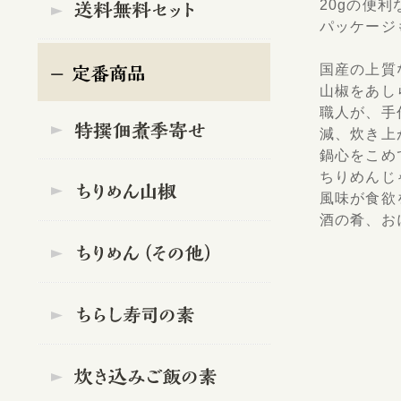
20gの便
パッケージ
国産の上質
山椒をあし
職人が、手
減、炊き上
鍋心をこめ
ちりめんじ
風味が食欲
酒の肴、お