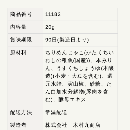
商品番号
11182
内容量
20g
賞味期限
90日(製造日より)
原材料
ちりめんじゃこ(かたくちい
わしの稚魚(国産))、本みり
ん、うすくちしょうゆ(本醸
造)(小麦・大豆を含む)、還
元水飴、実山椒、砂糖、た
ん白加水分解物(豚肉を含
む)、酵母エキス
配送方法
常温配送
製造者
株式会社 木村九商店