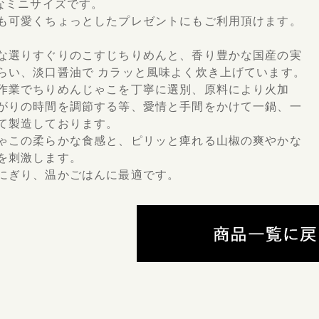
利なミニサイズです。
も可愛くちょっとしたプレゼントにもご利用頂けます。
な選りすぐりのこすじちりめんと、香り豊かな国産の実
らい、淡口醤油で カラッと風味よく炊き上げています。
作業でちりめんじゃこを丁寧に選別、原料により火加
がりの時間を調節する等、愛情と手間をかけて一鍋、一
て製造しております。
ゃこの柔らかな食感と、ピリッと痺れる山椒の爽やかな
を刺激します。
にぎり、温かごはんに最適です。